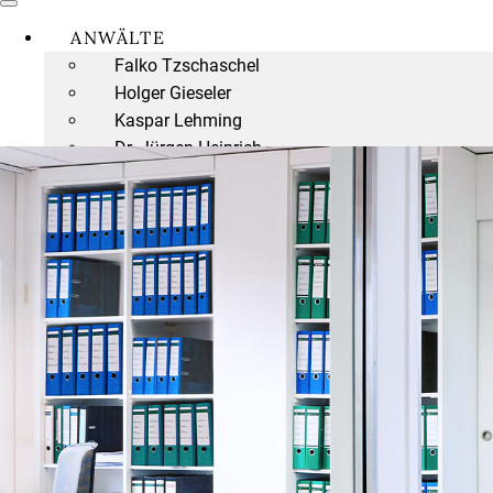
ANWÄLTE
Falko Tzschaschel
Holger Gieseler
Kaspar Lehming
Dr. Jürgen Heinrich
Torsten Stempel
Tibor Rode
Dr. Andreas Reiff
Dr. Fritz R. Osthold
Dr. Konrad B. Osthold
Marco Gieseler
NOTARE
Holger Gieseler
Dr. Jürgen Heinrich
Tibor Rode
Dr. Konrad B. Osthold
NOTAR-FORMULARE