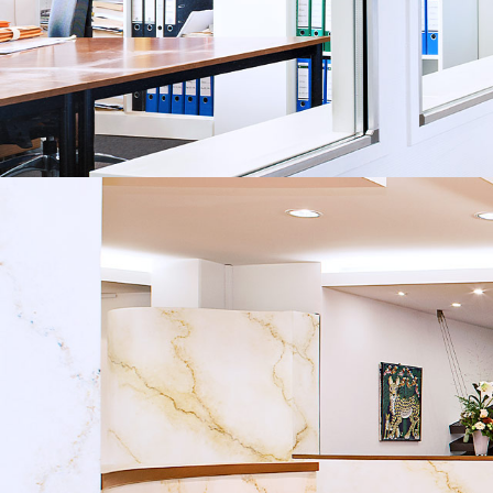
LEISTUNGEN
ANWALTLICHE LEISTUNGEN
Arbeitsrecht
Bau- und Architektenrecht
Erbrecht
Familienrecht
Gesellschaftsrecht
Handelsrecht
Immobilienrecht
IT-Recht
Reiserecht
Steuerrecht
Verkehrsrecht
Versicherungsrecht
Verwaltungsrecht