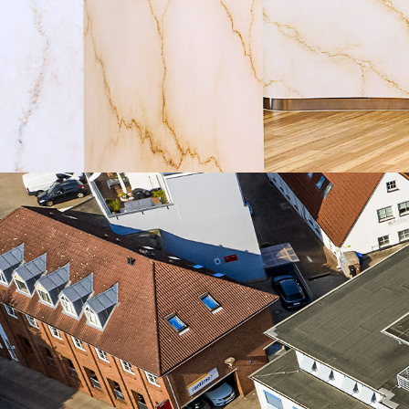
NOTARIELLE LEISTUNGEN
Beraten, Beurkunden, Beglaubigen
Bauträgerrecht
Erbrecht
Familienrecht
Gesellschaftsrecht
Immobilienrecht
Vereinsrecht
Vorsorgevollmachten & Patientenverfügungen
Wohnungseigentumsrecht
SOZIETÄT
Über uns
Kontakt
Karriere