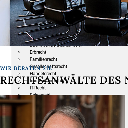
LEISTUNGEN
ANWALTLICHE LEISTUNGEN
Arbeitsrecht
Bau- und Architektenrecht
Erbrecht
Familienrecht
Gesellschaftsrecht
WIR BERATEN SIE
Handelsrecht
RECHTSANWÄLTE DES
Immobilienrecht
IT-Recht
Reiserecht
Steuerrecht
Verkehrsrecht
Versicherungsrecht
Verwaltungsrecht