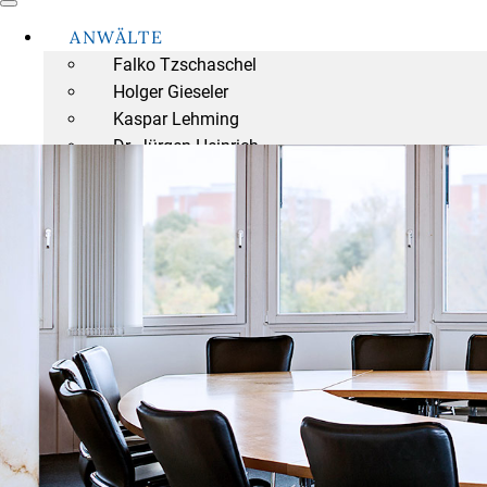
ANWÄLTE
Falko Tzschaschel
Holger Gieseler
Kaspar Lehming
Dr. Jürgen Heinrich
Torsten Stempel
Tibor Rode
Dr. Andreas Reiff
Dr. Fritz R. Osthold
Dr. Konrad B. Osthold
Marco Gieseler
NOTARE
Holger Gieseler
Dr. Jürgen Heinrich
Tibor Rode
Dr. Konrad B. Osthold
NOTAR-FORMULARE